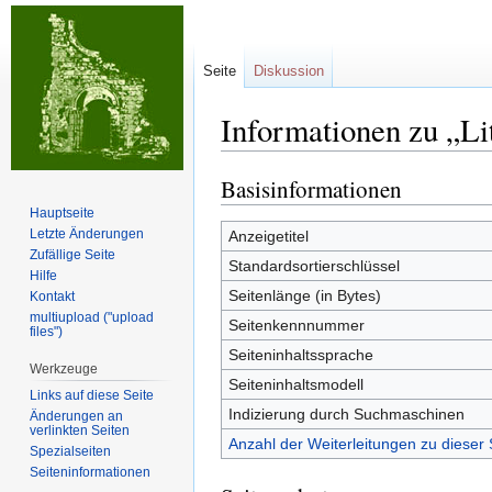
Seite
Diskussion
Informationen zu „Li
Basisinformationen
Zur
Zur
Navigation
Suche
Hauptseite
springen
springen
Letzte Änderungen
Anzeigetitel
Zufällige Seite
Standardsortierschlüssel
Hilfe
Seitenlänge (in Bytes)
Kontakt
multiupload ("upload
Seitenkennnummer
files")
Seiteninhaltssprache
Werkzeuge
Seiteninhaltsmodell
Links auf diese Seite
Indizierung durch Suchmaschinen
Änderungen an
verlinkten Seiten
Anzahl der Weiterleitungen zu dieser 
Spezialseiten
Seiten­informationen