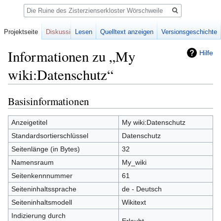
Suche
Projektseite
Diskussion
Lesen
Quelltext anzeigen
Versionsgeschichte
Informationen zu „My
Hilfe
wiki:Datenschutz“
Basisinformationen
Zur
Zur
Navigation
Suche
springen
springen
Anzeigetitel
My wiki:Datenschutz
Standardsortierschlüssel
Datenschutz
Seitenlänge (in Bytes)
32
Namensraum
My_wiki
Seitenkennnummer
61
Seiteninhaltssprache
de - Deutsch
Seiteninhaltsmodell
Wikitext
Indizierung durch