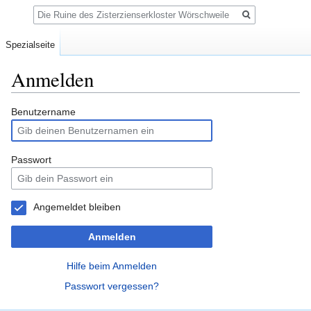
Suche
Spezialseite
Anmelden
Zur
Zur
Benutzername
Navigation
Suche
springen
springen
Passwort
Angemeldet bleiben
Anmelden
Hilfe beim Anmelden
Passwort vergessen?